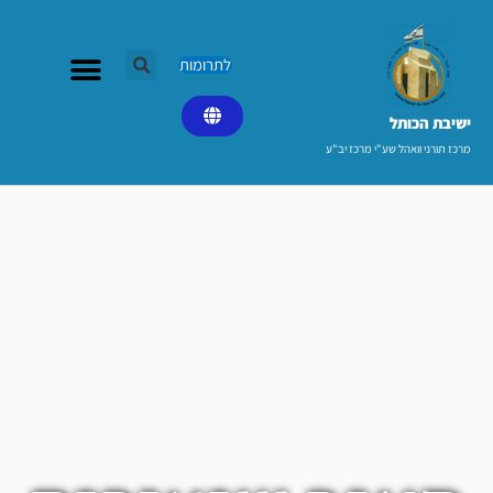
ילוג
תוכן
לתרומות
ישיבת הכותל​
מרכז תורני וואהל שע"י מרכז יב"ע