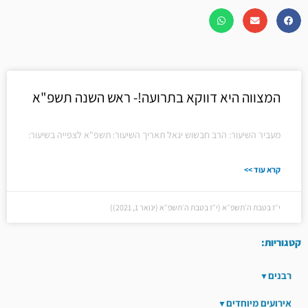
המצווה היא דווקא בתרועה!- ראש השנה תשפ"א
מעביר השיעור: הרב חבשוש יגאל תאריך השיעור: תשפ"א לצפייה בשיעור:
קרא עוד >>
י״ז בטבת ה׳תשפ״א (י״ז בטבת ה׳תשפ״א (ינואר 1, 2021))
קטגוריות:
רבנים
אירועים מיוחדים