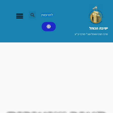
ילוג
תוכן
לתרומות
ישיבת הכותל​
מרכז תורני וואהל שע"י מרכז יב"ע