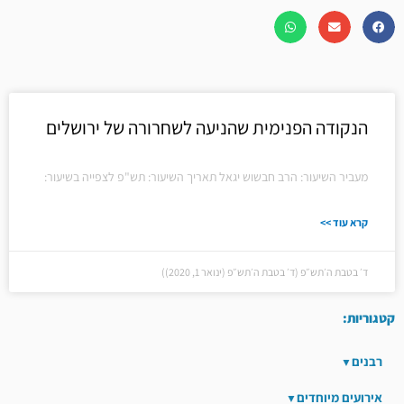
הנקודה הפנימית שהניעה לשחרורה של ירושלים
מעביר השיעור: הרב חבשוש יגאל תאריך השיעור: תש"פ לצפייה בשיעור:
קרא עוד >>
ד׳ בטבת ה׳תש״פ (ד׳ בטבת ה׳תש״פ (ינואר 1, 2020))
קטגוריות:
רבנים
אירועים מיוחדים