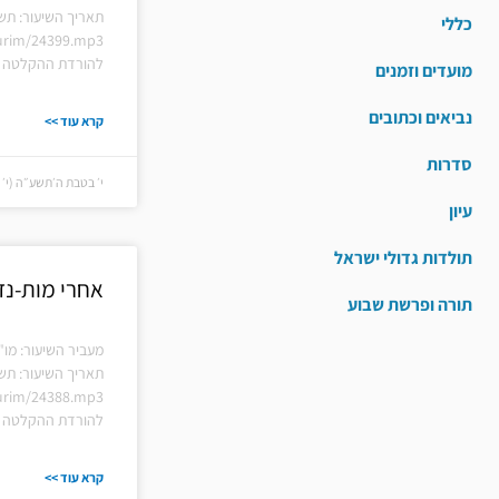
תאריך השיעור: תש
כללי
hiurim/24399.mp3
להורדת ההקלטה ל
מועדים וזמנים
נביאים וכתובים
קרא עוד >>
סדרות
י׳ בטבת ה׳תשע״ה (י׳ בטבת
עיון
תולדות גדולי ישראל
אחרי מות-נד
תורה ופרשת שבוע
מעביר השיעור: מו"
תאריך השיעור: תש
hiurim/24388.mp3
להורדת ההקלטה ל
קרא עוד >>