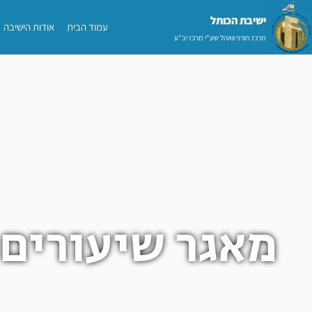
ילוג
ישיבת הכותל​
עמוד הבית
אודות הישיבה
תוכן
מרכז תורני וואהל שע"י מרכז יב"ע
מאגר שיעורים