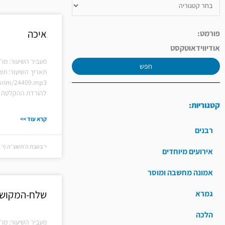
איכה
פורמט:
אודיו
וידאו
טקסט
מעביר השיעור: מו"
חפש
תאריך השיעור: תש
hiurim/24409.mp3
להורדת ההקלטה ל
קטגוריות:
קרא עוד >>
רבנים
י׳ בטבת ה׳תשע״ה (י׳ בטבת
אירועים מיוחדים
אמונה מחשבה ומוסר
שלח-המקוש
גמרא
הלכה
מעביר השיעור: מו"