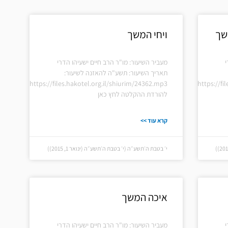
שך
ויחי המשך
י
מעביר השיעור: מו"ר הרב חיים ישעיהו הדרי
תאריך השיעור: תשע"ה להאזנה לשיעור:
https://files.hakotel.org.il/shiurim/24362.mp3
https://fi
להורדת ההקלטה לחץ כאן
קרא עוד >>
י׳ בטבת ה׳תשע״ה (י׳ בטבת ה׳תשע״ה (ינואר 1, 2015))
איכה המשך
י
מעביר השיעור: מו"ר הרב חיים ישעיהו הדרי