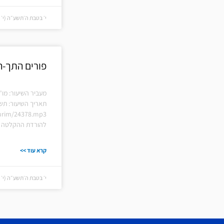
י׳ בטבת ה׳תשע״ה (י׳ בטבת
פורים התך-
מעביר השיעור: מו"
תאריך השיעור: תש
hiurim/24378.mp3
להורדת ההקלטה ל
קרא עוד >>
י׳ בטבת ה׳תשע״ה (י׳ בטבת