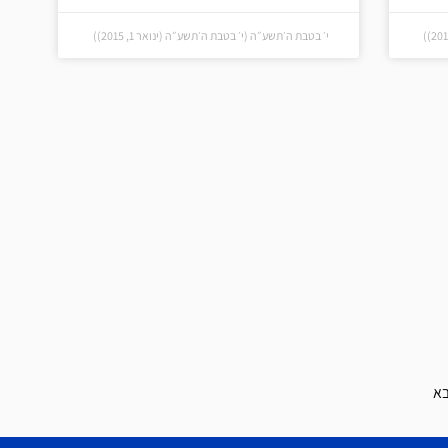
י׳ בטבת ה׳תשע״ה (י׳ בטבת ה׳תשע״ה (ינואר 1, 2015))
א