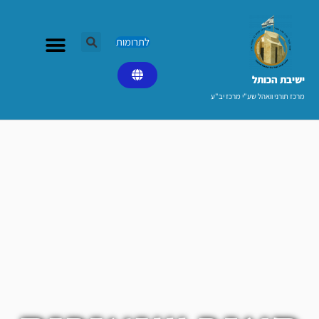
ילוג
תוכן
לתרומות
ישיבת הכותל​
מרכז תורני וואהל שע"י מרכז יב"ע