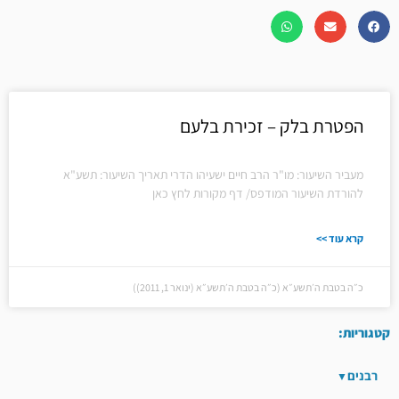
הפטרת בלק – זכירת בלעם
מעביר השיעור: מו"ר הרב חיים ישעיהו הדרי תאריך השיעור: תשע"א
להורדת השיעור המודפס/ דף מקורות לחץ כאן
קרא עוד >>
כ״ה בטבת ה׳תשע״א (כ״ה בטבת ה׳תשע״א (ינואר 1, 2011))
קטגוריות:
רבנים