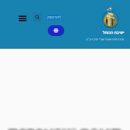
ילוג
תוכן
לתרומות
ישיבת הכותל​
מרכז תורני וואהל שע"י מרכז יב"ע