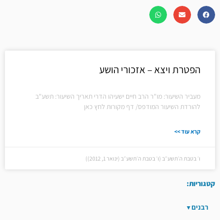
הפטרת ויצא – אזכורי הושע
מעביר השיעור: מו"ר הרב חיים ישעיהו הדרי תאריך השיעור: תשע"ב
להורדת השיעור המודפס/ דף מקורות לחץ כאן
קרא עוד >>
ו׳ בטבת ה׳תשע״ב (ו׳ בטבת ה׳תשע״ב (ינואר 1, 2012))
קטגוריות:
רבנים