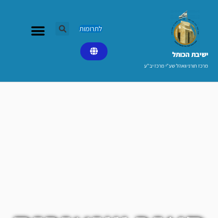
ילוג
תוכן
לתרומות
ישיבת הכותל​
מרכז תורני וואהל שע"י מרכז יב"ע