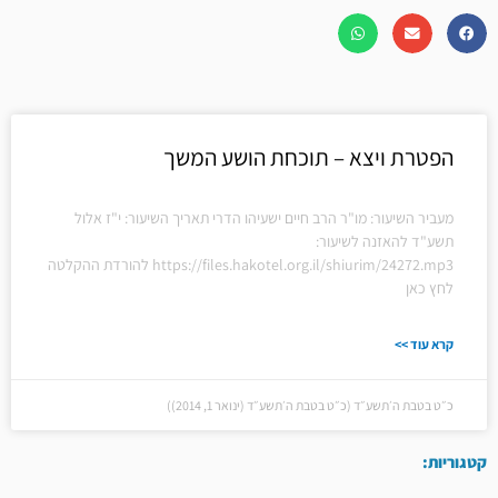
הפטרת ויצא – תוכחת הושע המשך
מעביר השיעור: מו"ר הרב חיים ישעיהו הדרי תאריך השיעור: י"ז אלול
תשע"ד להאזנה לשיעור:
https://files.hakotel.org.il/shiurim/24272.mp3 להורדת ההקלטה
לחץ כאן
קרא עוד >>
כ״ט בטבת ה׳תשע״ד (כ״ט בטבת ה׳תשע״ד (ינואר 1, 2014))
קטגוריות: