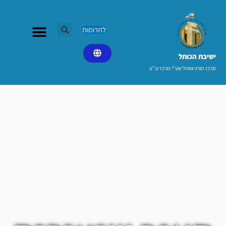
ילוג
תוכן
לתרומות
ישיבת הכותל​
מרכז תורני וואהל שע"י מרכז יב"ע