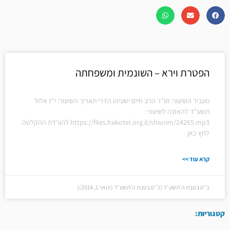
הפטרת וירא – השונמית ומשפחתה
מעביר השיעור: מו"ר הרב חיים ישעיהו הדרי תאריך השיעור: י"ז אלול
תשע"ד להאזנה לשיעור:
https://files.hakotel.org.il/shiurim/24265.mp3 להורדת ההקלטה
לחץ כאן
קרא עוד >>
כ״ט בטבת ה׳תשע״ד (כ״ט בטבת ה׳תשע״ד (ינואר 1, 2014))
קטגוריות: