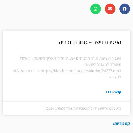
הפטרת וישב – מנורת זכריה
מעביר השיעור: מו"ר הרב חיים ישעיהו הדרי תאריך השיעור: י"ז אלול
תשע"ד להאזנה לשיעור:
https://files.hakotel.org.il/shiurim/24277.mp3 להורדת ההקלטה
לחץ כאן
קרא עוד >>
כ״ט בטבת ה׳תשע״ד (כ״ט בטבת ה׳תשע״ד (ינואר 1, 2014))
קטגוריות: