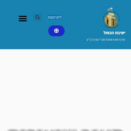
ילוג
תוכן
לתרומות
ישיבת הכותל​
מרכז תורני וואהל שע"י מרכז יב"ע