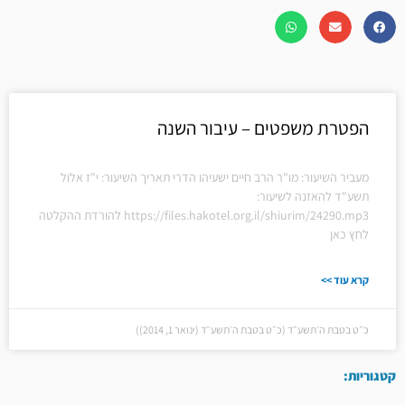
הפטרת משפטים – עיבור השנה
מעביר השיעור: מו"ר הרב חיים ישעיהו הדרי תאריך השיעור: י"ז אלול
תשע"ד להאזנה לשיעור:
https://files.hakotel.org.il/shiurim/24290.mp3 להורדת ההקלטה
לחץ כאן
קרא עוד >>
כ״ט בטבת ה׳תשע״ד (כ״ט בטבת ה׳תשע״ד (ינואר 1, 2014))
קטגוריות: