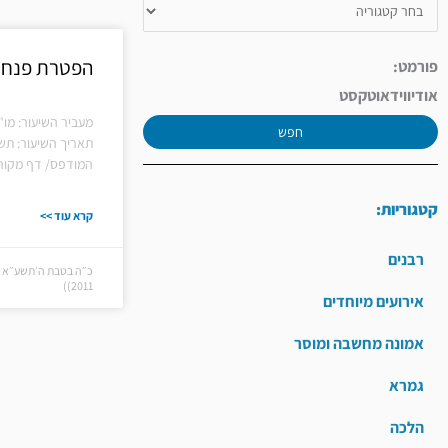
הפטרת פנחס 
פורמט:
אודיו
וידאו
טקסט
מעביר השיעור: מו"
חפש
תאריך השיעור: תש
המודפס/ דף מקורו
קטגוריות:
קרא עוד >>
רבנים
2011))
אירועים מיוחדים
אמונה מחשבה ומוסר
גמרא
הלכה