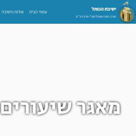
ילוג
ישיבת הכותל​
עמוד הבית
אודות הישיבה
תוכן
מרכז תורני וואהל שע"י מרכז יב"ע
מאגר שיעורים