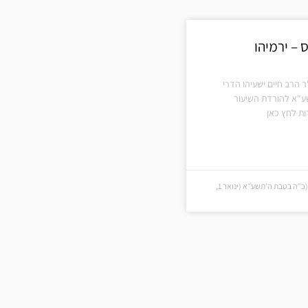
– ירמיהו
ר הרב חיים ישעיהו הדרי
ע"א להורדת השיעור
ת לחץ כאן
כ״ה בטבת ה׳תשע״א (כ״ה בטבת ה׳תשע״א (ינואר 1,