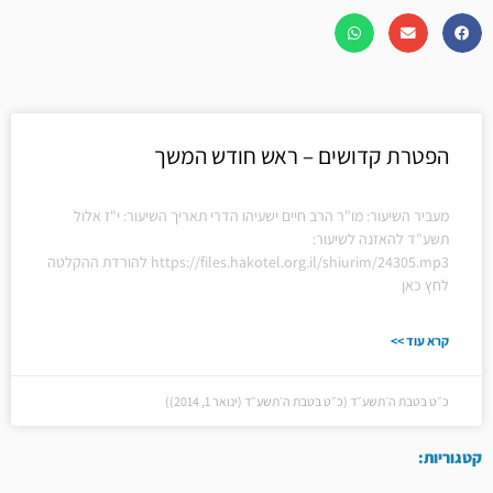
הפטרת קדושים – ראש חודש המשך
מעביר השיעור: מו"ר הרב חיים ישעיהו הדרי תאריך השיעור: י"ז אלול
תשע"ד להאזנה לשיעור:
https://files.hakotel.org.il/shiurim/24305.mp3 להורדת ההקלטה
לחץ כאן
קרא עוד >>
כ״ט בטבת ה׳תשע״ד (כ״ט בטבת ה׳תשע״ד (ינואר 1, 2014))
קטגוריות: