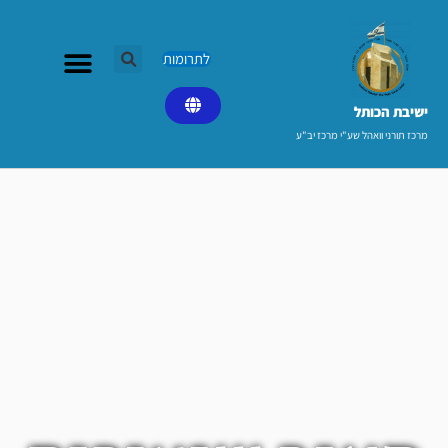
ילוג
תוכן
לתרומות
ישיבת הכותל​
מרכז תורני וואהל שע"י מרכז יב"ע