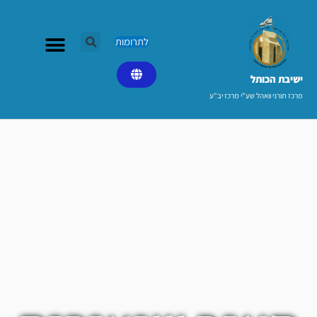
ילוג
תוכן
לתרומות
ישיבת הכותל​
מרכז תורני וואהל שע"י מרכז יב"ע