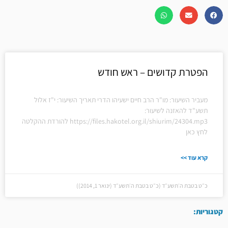
הפטרת קדושים – ראש חודש
מעביר השיעור: מו"ר הרב חיים ישעיהו הדרי תאריך השיעור: י"ז אלול
תשע"ד להאזנה לשיעור:
https://files.hakotel.org.il/shiurim/24304.mp3 להורדת ההקלטה
לחץ כאן
קרא עוד >>
כ״ט בטבת ה׳תשע״ד (כ״ט בטבת ה׳תשע״ד (ינואר 1, 2014))
קטגוריות: