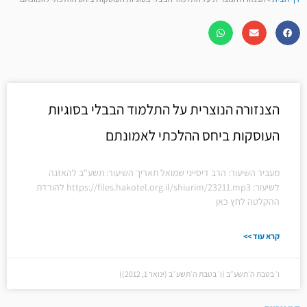
הצנזורה הנוצרית על התלמוד הבבלי בסוגיות
העוסקות ביחס ההלכתי לאמונתם
מעביר השיעור: הרב דיסייני שמואל תאריך השיעור: תשע"ב להאזנה
לשיעור: https://files.hakotel.org.il/shiurim/23211.mp3 להורדת
ההקלטה לחץ כאן
קרא עוד >>
ו׳ בטבת ה׳תשע״ב (ו׳ בטבת ה׳תשע״ב (ינואר 1, 2012))