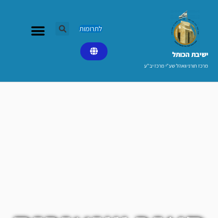
ילוג
תוכן
לתרומות
ישיבת הכותל​
מרכז תורני וואהל שע"י מרכז יב"ע