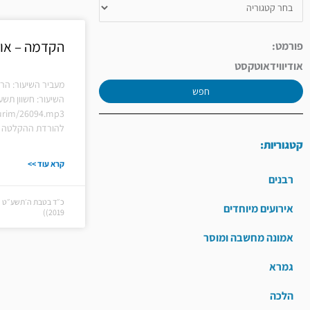
הקדמה – או
פורמט:
אודיו
וידאו
טקסט
מעביר השיעור: הר
חפש
השיעור: חשוון תשע
hiurim/26094.mp3
להורדת ההקלטה ל
קטגוריות:
קרא עוד >>
רבנים
אירועים מיוחדים
2019))
אמונה מחשבה ומוסר
גמרא
הלכה