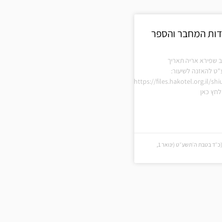
דות המחבר והספר
ב שפירא אריה תאריך
"ט להאזנה לשיעור:
https://files.hakotel.org.il/s
חץ כאן
כ״ד בטבת ה׳תשע״ט (כ״ד בטבת ה׳תשע״ט (ינואר 1,