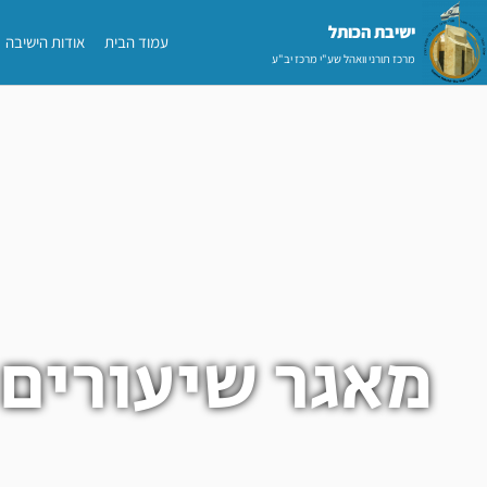
ילוג
ישיבת הכותל​
עמוד הבית
אודות הישיבה
תוכן
מרכז תורני וואהל שע"י מרכז יב"ע
מאגר שיעורים