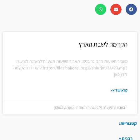
הקדמה לשבת הארץ
מעביר השיעור: הרב יגר בנימין תאריך השיעור: תשע"ה להאזנה לשיעור:
https://files.hakotel.org.il/shiurim/24423.mp3 להורדת ההקלטה
לחץ כאן
קרא עוד >>
י׳ בטבת ה׳תשע״ה (י׳ בטבת ה׳תשע״ה (ינואר 1, 2015))
קטגוריות:
רבנים