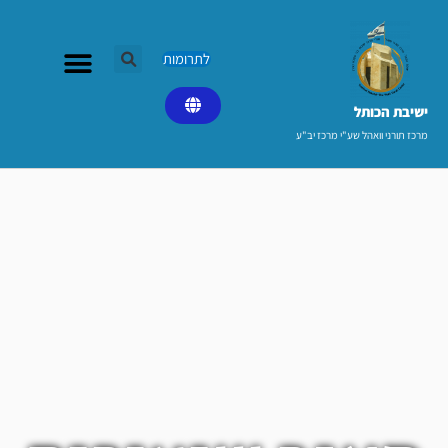
ילוג
תוכן
לתרומות
ישיבת הכותל​
מרכז תורני וואהל שע"י מרכז יב"ע