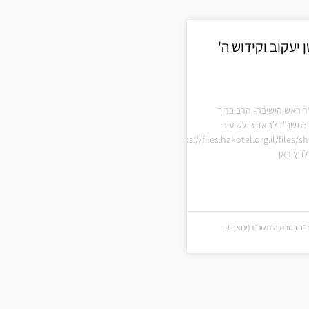
יעקוב וקידוש ה'
ר ראש הישיבה- הרב ברוך
: תשנ"ז להאזנה לשיעור:
https://files.hakotel.org.il/files
חץ כאן
כ״ב בטבת ה׳תשנ״ז (כ״ב בטבת ה׳תשנ״ז (ינואר 1,