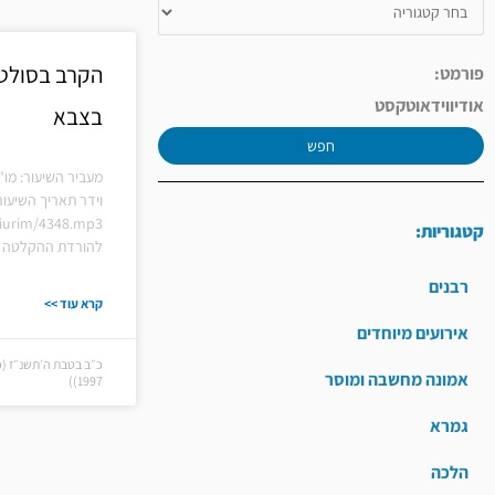
הקרב בסולטן 
פורמט:
אודיו
וידאו
טקסט
בצבא
חפש
מעביר השיעור: מו"
וידר תאריך השיעור
/shiurim/4348.mp3
קטגוריות:
להורדת ההקלטה ל
רבנים
קרא עוד >>
אירועים מיוחדים
אמונה מחשבה ומוסר
1997))
גמרא
הלכה