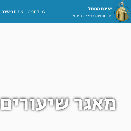
ילוג
ישיבת הכותל​
עמוד הבית
אודות הישיבה
תוכן
מרכז תורני וואהל שע"י מרכז יב"ע
מאגר שיעורים