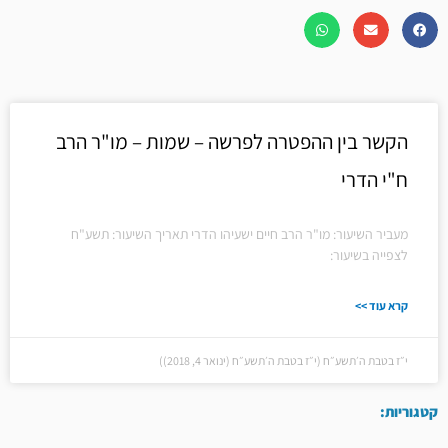
הקשר בין ההפטרה לפרשה – שמות – מו"ר הרב
ח"י הדרי
מעביר השיעור: מו"ר הרב חיים ישעיהו הדרי תאריך השיעור: תשע"ח
לצפייה בשיעור:
קרא עוד >>
י״ז בטבת ה׳תשע״ח (י״ז בטבת ה׳תשע״ח (ינואר 4, 2018))
קטגוריות: