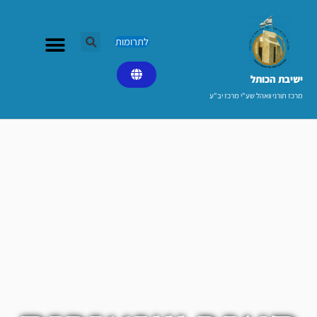
ילוג
תוכן
לתרומות
ישיבת הכותל​
מרכז תורני וואהל שע"י מרכז יב"ע