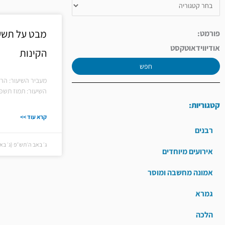
מבט על תשע
פורמט:
אודיו
וידאו
טקסט
הקינות
חפש
מעביר השיעור: הרב
השיעור: תמוז תשפ"
קטגוריות:
קרא עוד >>
רבנים
ג׳ באב ה׳תש״פ (ג׳ באב ה׳תש״
אירועים מיוחדים
אמונה מחשבה ומוסר
גמרא
הלכה