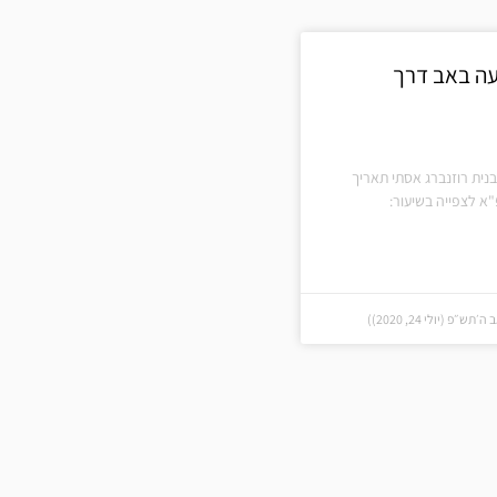
ה באב דרך
נית רוזנברג אסתי תאריך
א לצפייה בשיעור:
פ (יולי 24, 2020))