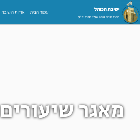
ילוג
ישיבת הכותל​
עמוד הבית
אודות הישיבה
תוכן
מרכז תורני וואהל שע"י מרכז יב"ע
מאגר שיעורים