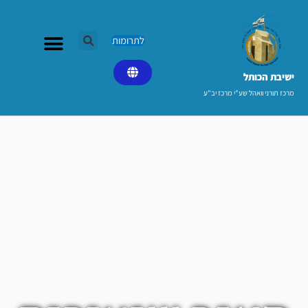
ילוג
תוכן
לתרומות
ישיבת הכותל​
מרכז תורני וואהל שע"י מרכז יב"ע