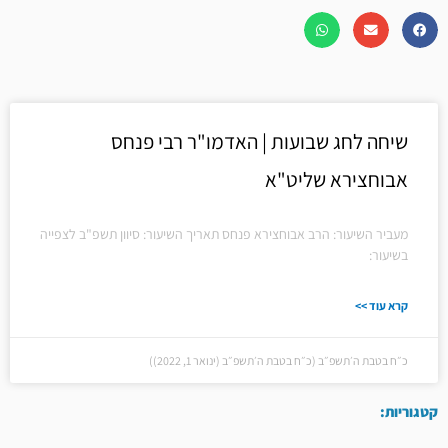
שיחה לחג שבועות | האדמו"ר רבי פנחס
אבוחצירא שליט"א
מעביר השיעור: הרב אבוחצירא פנחס תאריך השיעור: סיוון תשפ"ב לצפייה
בשיעור:
קרא עוד >>
כ״ח בטבת ה׳תשפ״ב (כ״ח בטבת ה׳תשפ״ב (ינואר 1, 2022))
קטגוריות: