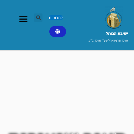
ילוג
תוכן
לתרומות
ישיבת הכותל​
מרכז תורני וואהל שע"י מרכז יב"ע