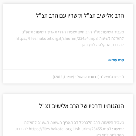
הרב אלישיב זצ"ל וקשריו עם הרב זצ"ל
מעביר השיעור: מו"ר הרב חיים ישעיהו הדרי תאריך השיעור: תשע"ב
להאזנה לשיעור: https://files.hakotel.org.il/shiurim/23454.mp3
להורדת ההקלטה לחץ כאן
קרא עוד >>
ו׳ בטבת ה׳תשע״ב (ו׳ בטבת ה׳תשע״ב (ינואר 1, 2012))
הנהגותיו ודרכיו של הרב אלישיב זצ"ל
מעביר השיעור: הרב הלברטל דב תאריך השיעור: תשע"ב להאזנה
לשיעור: https://files.hakotel.org.il/shiurim/23455.mp3 להורדת
ההקלטה לחץ כאן