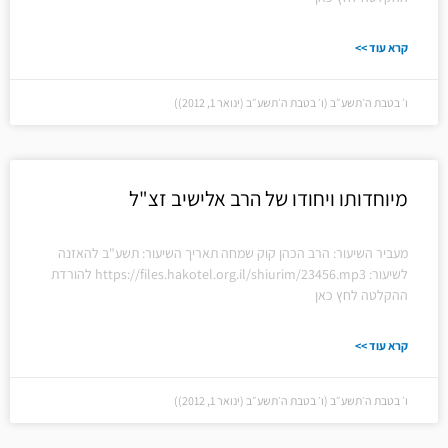
קרא עוד >>
ו׳ בטבת ה׳תשע״ב (ו׳ בטבת ה׳תשע״ב (ינואר 1, 2012))
מיוחדותו ויחודו של הרב אלישיב זצ"ל
מעביר השיעור: הרב הכהן קוק שמחה תאריך השיעור: תשע"ב להאזנה
לשיעור: https://files.hakotel.org.il/shiurim/23456.mp3 להורדת
ההקלטה לחץ כאן
קרא עוד >>
ו׳ בטבת ה׳תשע״ב (ו׳ בטבת ה׳תשע״ב (ינואר 1, 2012))