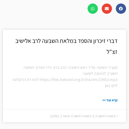
דברי זיכרון והספד במלאת השבעה לרב אלישיב
זצ"ל
מעביר השיעור: מו"ר ראש הישיבה- הרב ברוך וידר תאריך השיעור:
תשע"ב להאזנה לשיעור:
https://files.hakotel.org.il/shiurim/23453.mp3 להורדת ההקלטה
לחץ כאן
קרא עוד >>
ו׳ בטבת ה׳תשע״ב (ו׳ בטבת ה׳תשע״ב (ינואר 1, 2012))