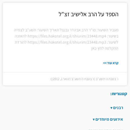
הספד על הרב אלישיב זצ"ל
מעביר השיעור: מו"ר הרב אביגדר נבנצל תאריך השיעור: תשע"ב לצפייה
בשיעור: https://files.hakotel.org.il/shiurim/23448.mp4 להאזנה
לשיעור: https://files.hakotel.org.il/shiurim/23448.mp3 להורדת
ההקלטה לחץ כאן
קרא עוד >>
ו׳ בטבת ה׳תשע״ב (ו׳ בטבת ה׳תשע״ב (ינואר 1, 2012))
קטגוריות:
רבנים
אירועים מיוחדים