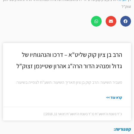
זצוק"ל
הרב בן ציון קוק שליט"א – דרכו והנהגותיו של
גדול ומנהיג הדור הרה"ג אהרון שטיינמן זצוק"ל
מעביר השיעור: הרב קוק בן ציון תאריך השיעור: תשע"ח לצפייה בשיעור:
קרא עוד >>
כ״ד בטבת ה׳תשע״ח (כ״ד בטבת ה׳תשע״ח (ינואר 11, 2018))
קטגוריות: