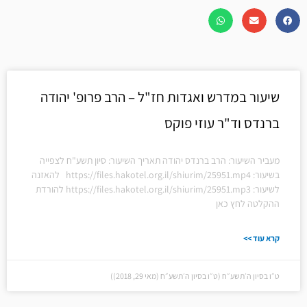
שיעור במדרש ואגדות חז"ל – הרב פרופ' יהודה
ברנדס וד"ר עוזי פוקס
מעביר השיעור: הרב ברנדס יהודה תאריך השיעור: סיון תשע"ח לצפייה
בשיעור: https://files.hakotel.org.il/shiurim/25951.mp4 להאזנה
לשיעור: https://files.hakotel.org.il/shiurim/25951.mp3 להורדת
ההקלטה לחץ כאן
קרא עוד >>
ט״ו בסיון ה׳תשע״ח (ט״ו בסיון ה׳תשע״ח (מאי 29, 2018))