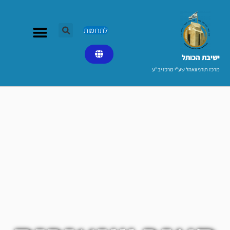
ילוג
תוכן
לתרומות
ישיבת הכותל​
מרכז תורני וואהל שע"י מרכז יב"ע