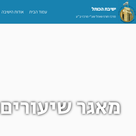
ילוג
ישיבת הכותל​
עמוד הבית
אודות הישיבה
תוכן
מרכז תורני וואהל שע"י מרכז יב"ע
מאגר שיעורים