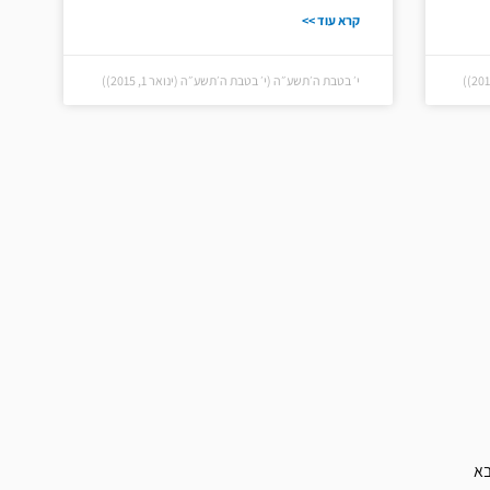
קרא עוד >>
י׳ בטבת ה׳תשע״ה (י׳ בטבת ה׳תשע״ה (ינואר 1, 2015))
א