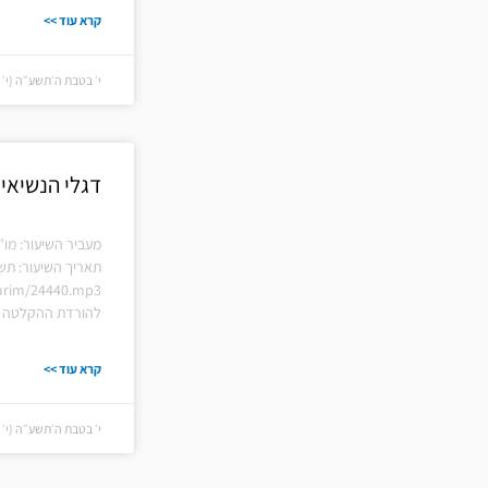
קרא עוד >>
י׳ בטבת ה׳תשע״ה (י׳ בטבת
דגלי הנשיאי
מעביר השיעור: מו"
תאריך השיעור: תש
hiurim/24440.mp3
להורדת ההקלטה ל
קרא עוד >>
י׳ בטבת ה׳תשע״ה (י׳ בטבת