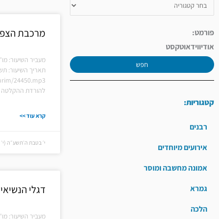
מרכבת הצפו
פורמט:
אודיו
וידאו
טקסט
מעביר השיעור: מו"
חפש
תאריך השיעור: תש
hiurim/24450.mp3
להורדת ההקלטה ל
קטגוריות:
קרא עוד >>
רבנים
י׳ בטבת ה׳תשע״ה (י׳ בטבת
אירועים מיוחדים
אמונה מחשבה ומוסר
דגלי הנשיאי
גמרא
הלכה
מעביר השיעור: מו"