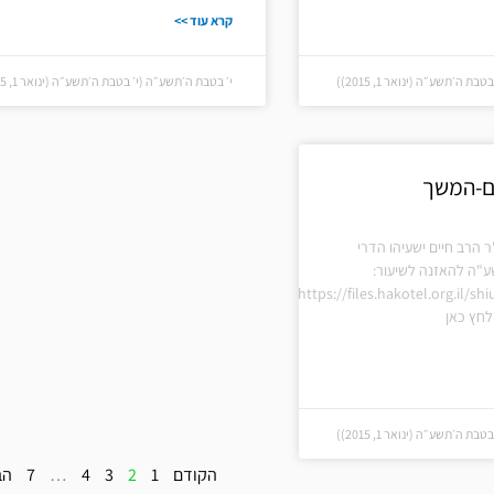
קרא עוד >>
 ה׳תשע״ה (ינואר 1, 2015))
י׳ בטבת ה׳תשע״ה (י׳ בטבת ה׳תשע״ה (ינואר 1, 2015))
ם-המשך
ר הרב חיים ישעיהו הדרי
ע"ה להאזנה לשיעור:
https://files.hakotel.org.il/s
חץ כאן
 ה׳תשע״ה (ינואר 1, 2015))
הקודם
1
2
3
4
…
7
הב