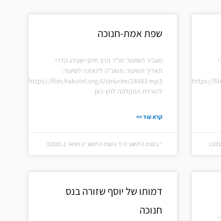
שפת אמת-חנוכה
י
מעביר השיעור: מו"ר הרב חיים ישעיהו הדרי
תאריך השיעור: תשע"ה להאזנה לשיעור:
https://files.hakotel.org.il/shiurim/24483.mp3
https://fi
להורדת ההקלטה לחץ כאן
קרא עוד >>
י׳ בטבת ה׳תשע״ה (י׳ בטבת ה׳תשע״ה (ינואר 1, 2015))
דמותו של יוסף שזורה בנס
חנוכה
י