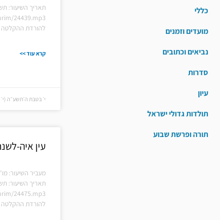
תאריך השיעור: תש
כללי
hiurim/24439.mp3
להורדת ההקלטה ל
מועדים וזמנים
נביאים וכתובים
קרא עוד >>
סדרות
עיון
י׳ בטבת ה׳תשע״ה (י׳ בטבת
תולדות גדולי ישראל
תורה ופרשת שבוע
עין איה-לשנ
מעביר השיעור: מו"
תאריך השיעור: תש
hiurim/24475.mp3
להורדת ההקלטה ל