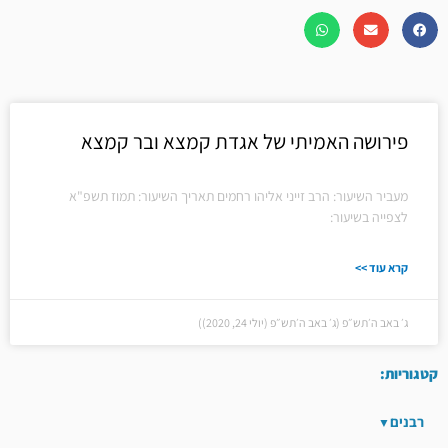
פירושה האמיתי של אגדת קמצא ובר קמצא
מעביר השיעור: הרב זייני אליהו רחמים תאריך השיעור: תמוז תשפ"א
לצפייה בשיעור:
קרא עוד >>
ג׳ באב ה׳תש״פ (ג׳ באב ה׳תש״פ (יולי 24, 2020))
קטגוריות:
רבנים