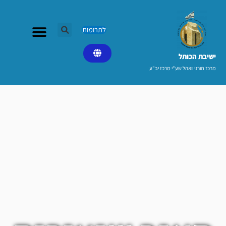
ילוג
תוכן
לתרומות
ישיבת הכותל​
מרכז תורני וואהל שע"י מרכז יב"ע