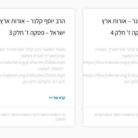
ר – אורות ארץ
הרב יוסף קלנר – אורות ארץ
 ז' חלק 4
ישראל – פסקה ז' חלק 3
 קלנר יוסף תאריך השיעור:
מעביר השיעור: הרב קלנר יוסף תאריך השי
 בשיעור:
שבט תשע"ח לצפייה בשיעור:
les.hakotel.org.il/shiurim/25830.mp4
https://files.hakotel.org.il/s
להאזנה לשיעור:
les.hakotel.org.il/shiurim/25830.mp3
https://files.hakotel.org.il/s
חץ כאן
להורדת ההקלטה לחץ כאן
קרא עוד >>
כ״ג בשבט ה׳תשע״ח (כ״ג בשבט ה׳תשע״ח (פברואר 8,
2018))