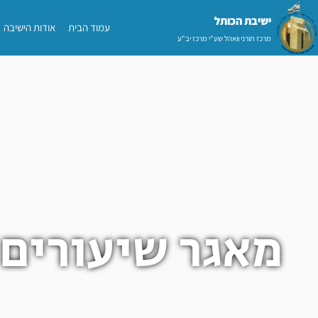
ילוג
ישיבת הכותל​
עמוד הבית
אודות הישיבה
תוכן
מרכז תורני וואהל שע"י מרכז יב"ע
מאגר שיעורים