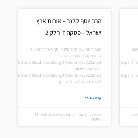
הרב יוסף קלנר – אורות ארץ
ישראל – פסקה ז' חלק 2
עור:
מעביר השיעור: הרב קלנר יוסף תאריך השיעור:
שבט תשע"ח לצפייה בשיעור:
https://files.hakotel.org.il/shiurim/25823.mp4
https://fi
להאזנה לשיעור:
https://files.hakotel.org.il/shiurim/25823.mp3
https://fi
להורדת ההקלטה לחץ כאן
קרא עוד >>
ט״ז בשבט ה׳תשע״ח (ט״ז בשבט ה׳תשע״ח (פברואר 1,
ט׳ בשבט ה׳תשע״ח (ט׳ בשבט ה׳תשע״ח (ינואר 25,
2018))