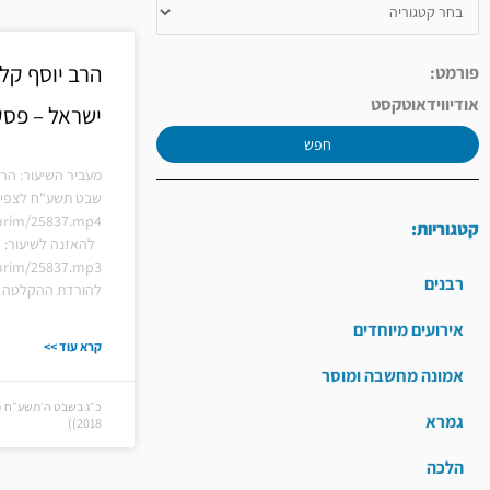
הרב יוסף קלנ
פורמט:
אודיו
וידאו
טקסט
ישראל – פסקה
חפש
מעביר השיעור: הרב
שבט תשע"ח לצפייה
hiurim/25837.mp4
קטגוריות:
להאזנה לשיעור:
hiurim/25837.mp3
רבנים
להורדת ההקלטה ל
אירועים מיוחדים
קרא עוד >>
אמונה מחשבה ומוסר
גמרא
2018))
הלכה