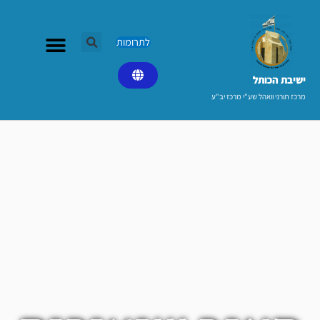
ילוג
תוכן
לתרומות
ישיבת הכותל​
מרכז תורני וואהל שע"י מרכז יב"ע