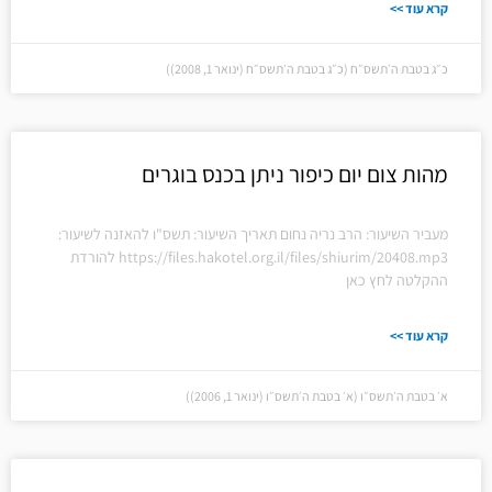
קרא עוד >>
כ״ג בטבת ה׳תשס״ח (כ״ג בטבת ה׳תשס״ח (ינואר 1, 2008))
מהות צום יום כיפור ניתן בכנס בוגרים
מעביר השיעור: הרב נריה נחום תאריך השיעור: תשס"ו להאזנה לשיעור:
https://files.hakotel.org.il/files/shiurim/20408.mp3 להורדת
ההקלטה לחץ כאן
קרא עוד >>
א׳ בטבת ה׳תשס״ו (א׳ בטבת ה׳תשס״ו (ינואר 1, 2006))