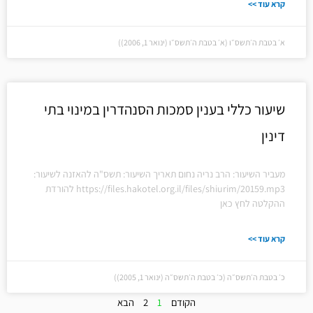
קרא עוד >>
א׳ בטבת ה׳תשס״ו (א׳ בטבת ה׳תשס״ו (ינואר 1, 2006))
שיעור כללי בענין סמכות הסנהדרין במינוי בתי
דינין
מעביר השיעור: הרב נריה נחום תאריך השיעור: תשס"ה להאזנה לשיעור:
https://files.hakotel.org.il/files/shiurim/20159.mp3 להורדת
ההקלטה לחץ כאן
קרא עוד >>
כ׳ בטבת ה׳תשס״ה (כ׳ בטבת ה׳תשס״ה (ינואר 1, 2005))
הקודם
1
2
הבא