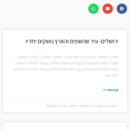
עמוד
עמוד
ירושלים- עיר שהשמים והארץ נושקים יחדיו
מעביר השיעור: הרב נריה נחום תאריך השיעור: תשע"ג לצפייה בשיעור:
https://files.hakotel.org.il/shiurim/23667.mp4 להאזנה לשיעור:
https://files.hakotel.org.il/shiurim/23667.mp3 להורדת ההקלטה
לחץ כאן
קרא עוד >>
י״ט בטבת ה׳תשע״ג (י״ט בטבת ה׳תשע״ג (ינואר 1, 2013))