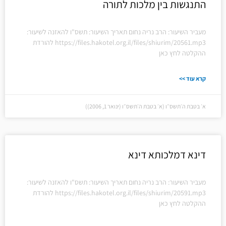
התנגשות בין מלכות לתורה
מעביר השיעור: הרב נריה נחום תאריך השיעור: תשס"ו להאזנה לשיעור:
https://files.hakotel.org.il/files/shiurim/20561.mp3 להורדת
ההקלטה לחץ כאן
קרא עוד >>
א׳ בטבת ה׳תשס״ו (א׳ בטבת ה׳תשס״ו (ינואר 1, 2006))
דינא דמלכותא דינא
מעביר השיעור: הרב נריה נחום תאריך השיעור: תשס"ו להאזנה לשיעור:
https://files.hakotel.org.il/files/shiurim/20591.mp3 להורדת
ההקלטה לחץ כאן