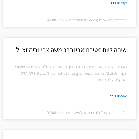
קרא עוד >>
כ״ג בטבת ה׳תשס״ח (כ״ג בטבת ה׳תשס״ח (ינואר 1, 2008))
שיחה ליום פטירת אביו הרב משה צבי נריה זצ"ל
מעביר השיעור: הרב נריה נחום תאריך השיעור: תשס"ח להאזנה לשיעור:
https://files.hakotel.org.il/files/shiurim/21216.mp3 להורדת
ההקלטה לחץ כאן
קרא עוד >>
כ״ג בטבת ה׳תשס״ח (כ״ג בטבת ה׳תשס״ח (ינואר 1, 2008))