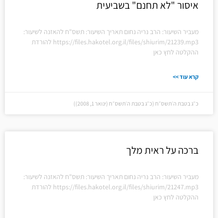
איסור "לא תחנם" בשביעית
מעביר השיעור: הרב נריה נחום תאריך השיעור: תשס"ח להאזנה לשיעור:
https://files.hakotel.org.il/files/shiurim/21239.mp3 להורדת
ההקלטה לחץ כאן
קרא עוד >>
כ״ג בטבת ה׳תשס״ח (כ״ג בטבת ה׳תשס״ח (ינואר 1, 2008))
ברכה על ראית מלך
מעביר השיעור: הרב נריה נחום תאריך השיעור: תשס"ח להאזנה לשיעור:
https://files.hakotel.org.il/files/shiurim/21247.mp3 להורדת
ההקלטה לחץ כאן