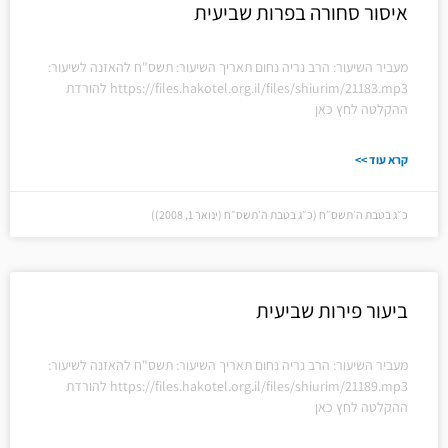
איסור סחורה בפרות שביעית
מעביר השיעור: הרב נריה נחום תאריך השיעור: תשס"ח להאזנה לשיעור:
https://files.hakotel.org.il/files/shiurim/21183.mp3 להורדת
ההקלטה לחץ כאן
קרא עוד >>
כ״ג בטבת ה׳תשס״ח (כ״ג בטבת ה׳תשס״ח (ינואר 1, 2008))
ביעור פירות שביעית
מעביר השיעור: הרב נריה נחום תאריך השיעור: תשס"ח להאזנה לשיעור:
https://files.hakotel.org.il/files/shiurim/21189.mp3 להורדת
ההקלטה לחץ כאן