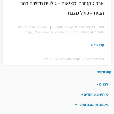
ארכיטקטורה ומציאות – גילויים חדשים בהר
הבית – כולל מצגת
מעביר השיעור: הרב צביקה גרינשפן תאריך השיעור: תשע"ב לצפייה
בשיעור: https://files.hakotel.org.il/shiurim/23194.mp4
קרא עוד >>
ו׳ בטבת ה׳תשע״ב (ו׳ בטבת ה׳תשע״ב (ינואר 1, 2012))
קטגוריות:
רבנים
אירועים מיוחדים
אמונה מחשבה ומוסר