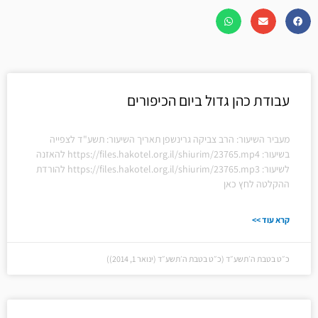
עבודת כהן גדול ביום הכיפורים
מעביר השיעור: הרב צביקה גרינשפן תאריך השיעור: תשע"ד לצפייה
בשיעור: https://files.hakotel.org.il/shiurim/23765.mp4 להאזנה
לשיעור: https://files.hakotel.org.il/shiurim/23765.mp3 להורדת
ההקלטה לחץ כאן
קרא עוד >>
כ״ט בטבת ה׳תשע״ד (כ״ט בטבת ה׳תשע״ד (ינואר 1, 2014))