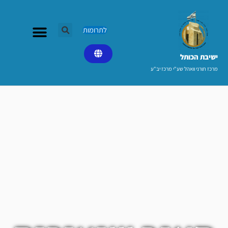
ילוג
תוכן
לתרומות
ישיבת הכותל​
מרכז תורני וואהל שע"י מרכז יב"ע