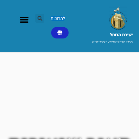
ילוג
תוכן
לתרומות
ישיבת הכותל​
מרכז תורני וואהל שע"י מרכז יב"ע