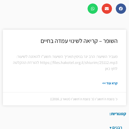
השופר – קריאה לשינוי עמדה בחיים
מעביר השיעור: הרב יגר בנימין תאריך השיעור: תשע"ו להאזנה לשיעור:
https://files.hakotel.org.il/shiurim/25112.mp3 להורדת ההקלטה
לחץ כאן
קרא עוד >>
כ׳ בטבת ה׳תשע״ו (כ׳ בטבת ה׳תשע״ו (ינואר 1, 2016))
קטגוריות:
רבנים