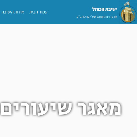
ילוג
ישיבת הכותל​
עמוד הבית
אודות הישיבה
תוכן
מרכז תורני וואהל שע"י מרכז יב"ע
מאגר שיעורים