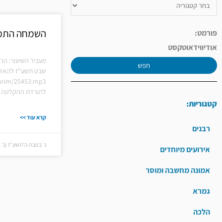
השמחה התמ
פורמט:
אודיו
וידאו
טקסט
מעביר השיעור: הר
חפש
שבט תשע"ז להאזנה
hiurim/25453.mp3
להורדת ההקלטה ל
קטגוריות:
קרא עוד >>
רבנים
ג׳ בטבת ה׳תשע״ז (ג׳ בטבת
אירועים מיוחדים
אמונה מחשבה ומוסר
גמרא
הלכה