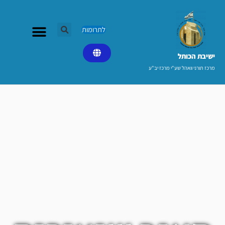
ילוג
תוכן
לתרומות
ישיבת הכותל​
מרכז תורני וואהל שע"י מרכז יב"ע