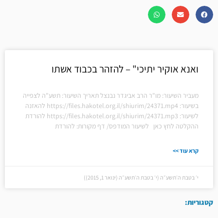
ואנא אוקיר יתיכי" – להזהר בכבוד אשתו
מעביר השיעור: מו"ר הרב אביגדר נבנצל תאריך השיעור: תשע"ה לצפייה
בשיעור: https://files.hakotel.org.il/shiurim/24371.mp4 להאזנה
לשיעור: https://files.hakotel.org.il/shiurim/24371.mp3 להורדת
ההקלטה לחץ כאן לשיעור המודפס/ דף מקורות: להורדת
קרא עוד >>
י׳ בטבת ה׳תשע״ה (י׳ בטבת ה׳תשע״ה (ינואר 1, 2015))
קטגוריות: