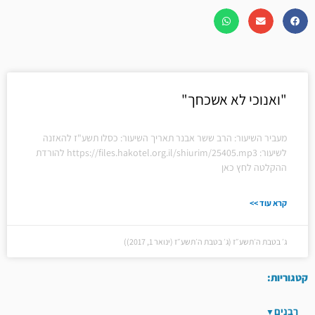
"ואנוכי לא אשכחך"
מעביר השיעור: הרב ששר אבנר תאריך השיעור: כסלו תשע"ז להאזנה
לשיעור: https://files.hakotel.org.il/shiurim/25405.mp3 להורדת
ההקלטה לחץ כאן
קרא עוד >>
ג׳ בטבת ה׳תשע״ז (ג׳ בטבת ה׳תשע״ז (ינואר 1, 2017))
קטגוריות:
רבנים