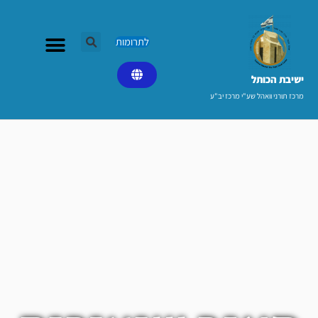
ילוג
תוכן
לתרומות
ישיבת הכותל​
מרכז תורני וואהל שע"י מרכז יב"ע