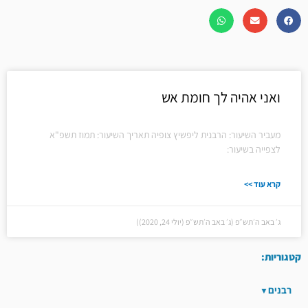
ואני אהיה לך חומת אש
מעביר השיעור: הרבנית ליפשיץ צופיה תאריך השיעור: תמוז תשפ"א
לצפייה בשיעור:
קרא עוד >>
ג׳ באב ה׳תש״פ (ג׳ באב ה׳תש״פ (יולי 24, 2020))
קטגוריות:
רבנים