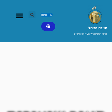
ילוג
תוכן
לתרומות
ישיבת הכותל​
מרכז תורני וואהל שע"י מרכז יב"ע