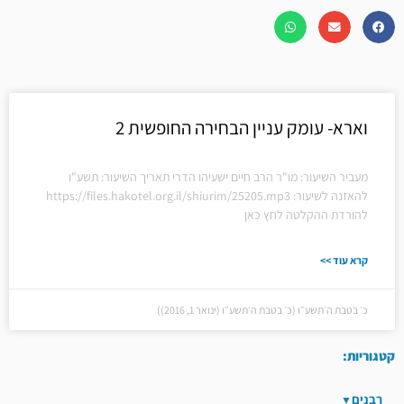
וארא- עומק עניין הבחירה החופשית 2
מעביר השיעור: מו"ר הרב חיים ישעיהו הדרי תאריך השיעור: תשע"ו
להאזנה לשיעור: https://files.hakotel.org.il/shiurim/25205.mp3
להורדת ההקלטה לחץ כאן
קרא עוד >>
כ׳ בטבת ה׳תשע״ו (כ׳ בטבת ה׳תשע״ו (ינואר 1, 2016))
קטגוריות:
רבנים