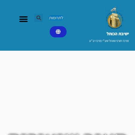
ילוג
תוכן
לתרומות
ישיבת הכותל​
מרכז תורני וואהל שע"י מרכז יב"ע