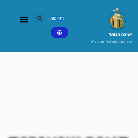
ילוג
תוכן
לתרומות
ישיבת הכותל​
מרכז תורני וואהל שע"י מרכז יב"ע