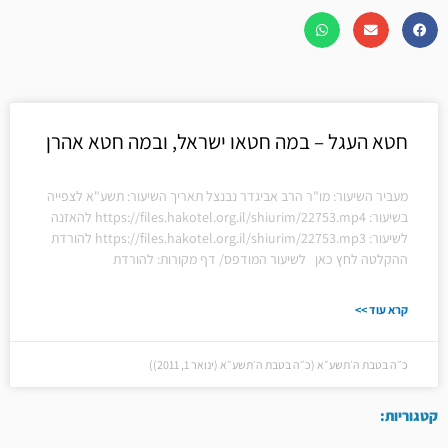
חטא העגל – במה חטאו ישראל, ובמה חטא אהרן
מעביר השיעור: מו"ר הרב אביגדר נבנצל תאריך השיעור: תשע"א לצפייה
בשיעור: https://files.hakotel.org.il/shiurim/22753.mp4 להאזנה
לשיעור: https://files.hakotel.org.il/shiurim/22753.mp3 להורדת
ההקלטה לחץ כאן לשיעור המודפס/ דף מקורות: להורדת
קרא עוד >>
כ״ה בטבת ה׳תשע״א (כ״ה בטבת ה׳תשע״א (ינואר 1, 2011))
קטגוריות: