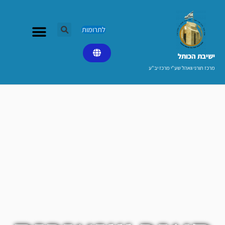
ילוג
תוכן
לתרומות
ישיבת הכותל​
מרכז תורני וואהל שע"י מרכז יב"ע