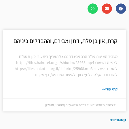
קרח, און בן פלת, דתן ואבירם, וההבדלים ביניהם
מעביר השיעור: מו"ר הרב אביגדר נבנצל תאריך השיעור: סיון תשע"ח
לצפייה בשיעור: https://files.hakotel.org.il/shiurim/25968.mp4
להאזנה לשיעור: https://files.hakotel.org.il/shiurim/25968.mp3
להורדת ההקלטה לחץ כאן לשיעור המודפס/ דף מקורות:
קרא עוד >>
י״ד בטבת ה׳תשע״ח (י״ד בטבת ה׳תשע״ח (ינואר 1, 2018))
קטגוריות: