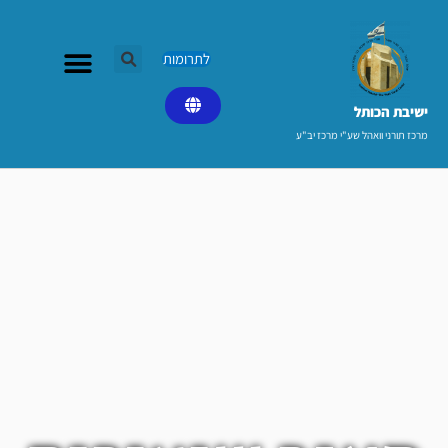
ילוג
תוכן
לתרומות
ישיבת הכותל​
מרכז תורני וואהל שע"י מרכז יב"ע