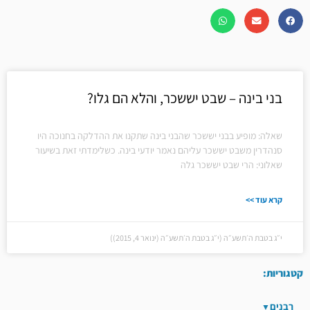
בני בינה – שבט יששכר, והלא הם גלו?
שאלה: מופיע בבני יששכר שהבני בינה שתקנו את ההדלקה בחנוכה היו
סנהדרין משבט יששכר עליהם נאמר יודעי בינה. כשלימדתי זאת בשיעור
שאלוני: הרי שבט יששכר גלה
קרא עוד >>
י״ג בטבת ה׳תשע״ה (י״ג בטבת ה׳תשע״ה (ינואר 4, 2015))
קטגוריות:
רבנים