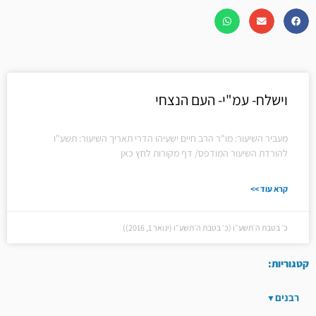
וישלח- עמ"י- העם הנצחי
מעביר השיעור: מו"ר הרב חיים ישעיהו הדרי תאריך השיעור: תשע"ו
להורדת השיעור המודפס/ דף מקורות לחץ כאן
קרא עוד >>
כ׳ בטבת ה׳תשע״ו (כ׳ בטבת ה׳תשע״ו (ינואר 1, 2016))
קטגוריות:
רבנים