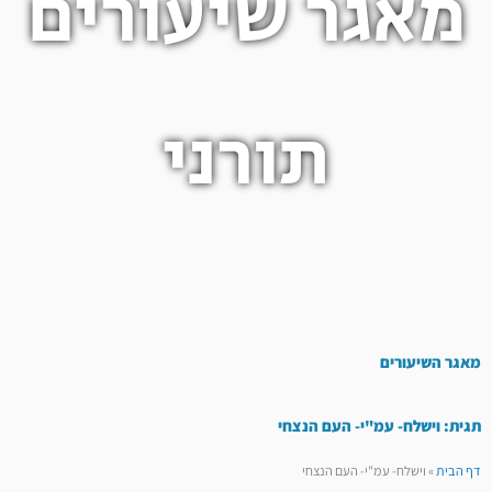
מאגר שיעורים
תורני
מאגר השיעורים
תגית: וישלח- עמ"י- העם הנצחי
דף הבית
»
וישלח- עמ"י- העם הנצחי