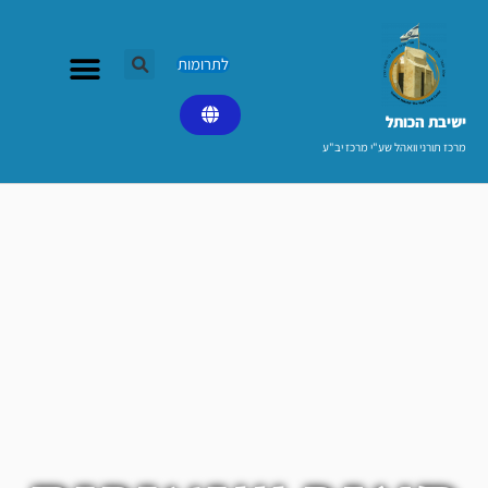
ילוג
תוכן
לתרומות
ישיבת הכותל​
מרכז תורני וואהל שע"י מרכז יב"ע