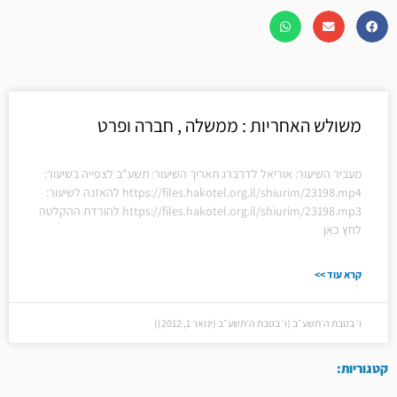
משולש האחריות : ממשלה , חברה ופרט
מעביר השיעור: אוריאל לדרברג תאריך השיעור: תשע"ב לצפייה בשיעור:
https://files.hakotel.org.il/shiurim/23198.mp4 להאזנה לשיעור:
https://files.hakotel.org.il/shiurim/23198.mp3 להורדת ההקלטה
לחץ כאן
קרא עוד >>
ו׳ בטבת ה׳תשע״ב (ו׳ בטבת ה׳תשע״ב (ינואר 1, 2012))
קטגוריות: