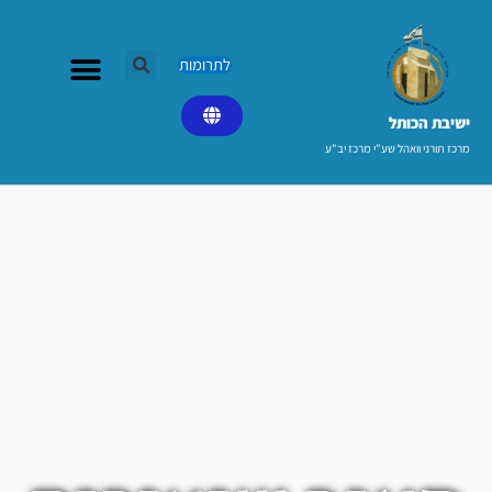
ילוג
תוכן
לתרומות
ישיבת הכותל​
מרכז תורני וואהל שע"י מרכז יב"ע