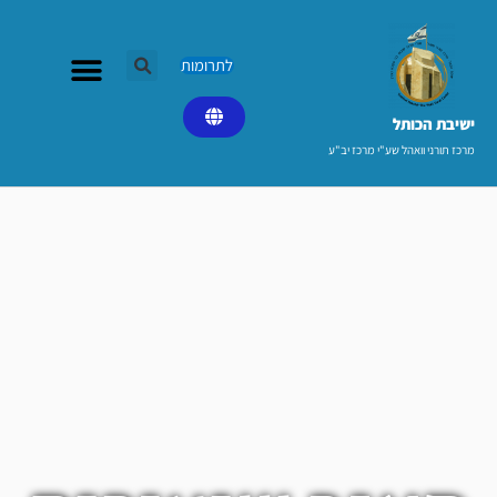
ילוג
תוכן
לתרומות
ישיבת הכותל​
מרכז תורני וואהל שע"י מרכז יב"ע