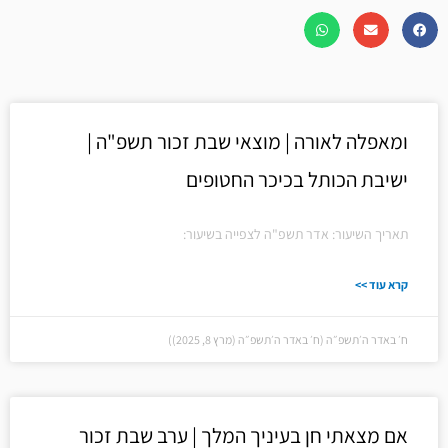
ומאפלה לאורה | מוצאי שבת זכור תשפ"ה |
ישיבת הכותל בכיכר החטופים
תאריך השיעור: אדר תשפ"ה לצפייה בשיעור:
קרא עוד >>
ח׳ באדר ה׳תשפ״ה (ח׳ באדר ה׳תשפ״ה (מרץ 8, 2025))
אם מצאתי חן בעיניך המלך | ערב שבת זכור