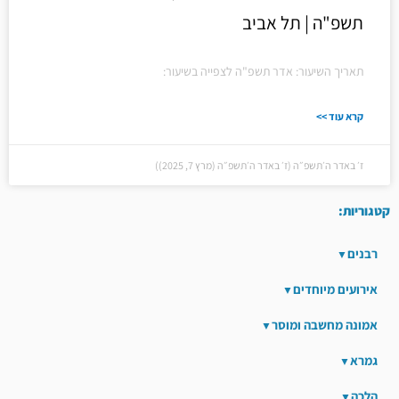
תשפ"ה | תל אביב
תאריך השיעור: אדר תשפ"ה לצפייה בשיעור:
קרא עוד >>
ז׳ באדר ה׳תשפ״ה (ז׳ באדר ה׳תשפ״ה (מרץ 7, 2025))
קטגוריות:
רבנים
אירועים מיוחדים
אמונה מחשבה ומוסר
גמרא
הלכה