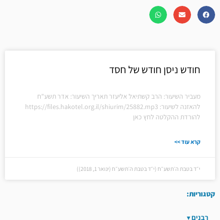
חודש ניסן חודש של חסד
מעביר השיעור: הרב קשתיאל אליעזר תאריך השיעור: אדר תשע"ח
להאזנה לשיעור: https://files.hakotel.org.il/shiurim/25882.mp3
להורדת ההקלטה לחץ כאן
קרא עוד >>
י״ד בטבת ה׳תשע״ח (י״ד בטבת ה׳תשע״ח (ינואר 1, 2018))
קטגוריות:
רבנים