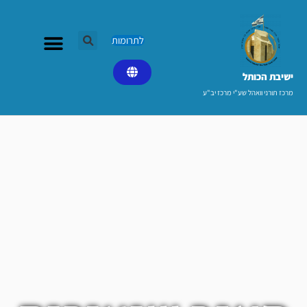
ילוג
תוכן
לתרומות
ישיבת הכותל​
מרכז תורני וואהל שע"י מרכז יב"ע