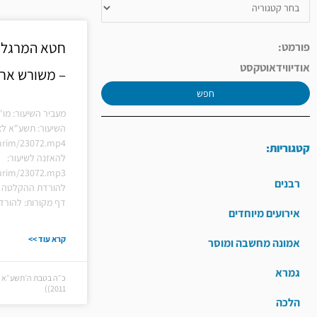
חטא המרגלי
פורמט:
אודיו
וידאו
טקסט
– משורש אח
חפש
מעביר השיעור: מו"
השיעור: תשע"א לצפ
hiurim/23072.mp4
קטגוריות:
להאזנה לשיעור:
hiurim/23072.mp3
רבנים
להורדת ההקלטה ל
דף מקורות: להורד
אירועים מיוחדים
קרא עוד >>
אמונה מחשבה ומוסר
גמרא
2011))
הלכה