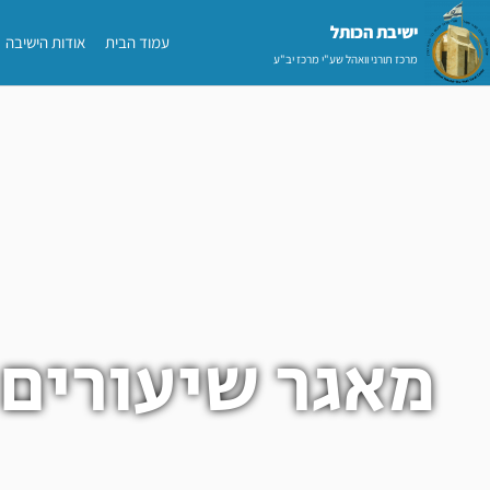
ילוג
ישיבת הכותל​
עמוד הבית
אודות הישיבה
תוכן
מרכז תורני וואהל שע"י מרכז יב"ע
מאגר שיעורים