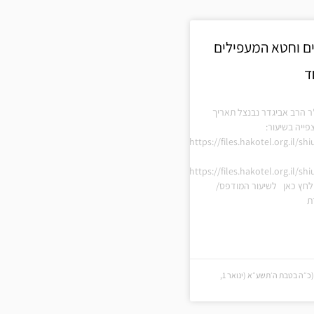
ם וחטא המעפילים
ד
ר הרב אביגדר נבנצל תאריך
ייה בשיעור:
https://files.hakotel.org.il/s
https://files.hakotel.org.il/s
חץ כאן לשיעור המודפס/
ת
כ״ה בטבת ה׳תשע״א (כ״ה בטבת ה׳תשע״א (ינואר 1,