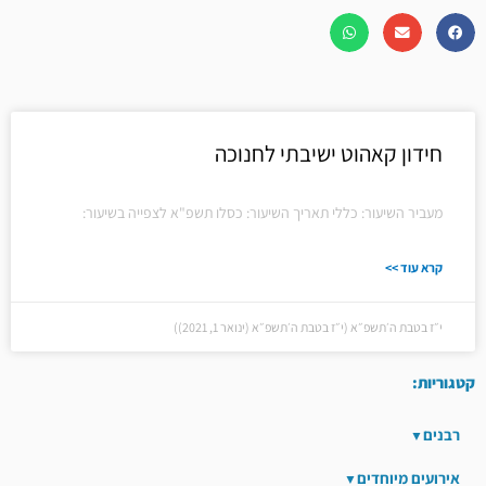
חידון קאהוט ישיבתי לחנוכה
מעביר השיעור: כללי תאריך השיעור: כסלו תשפ"א לצפייה בשיעור:
קרא עוד >>
י״ז בטבת ה׳תשפ״א (י״ז בטבת ה׳תשפ״א (ינואר 1, 2021))
קטגוריות:
רבנים
אירועים מיוחדים