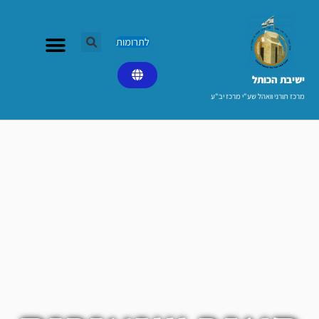
ילוג
תוכן
לתרומות
ישיבת הכותל​
מרכז תורני וואהל שע"י מרכז יב"ע