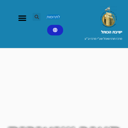
ילוג
תוכן
לתרומות
ישיבת הכותל​
מרכז תורני וואהל שע"י מרכז יב"ע