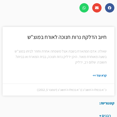
חיוב הדלקת נרות חנוכה לאורח במוצ"ש
שאלה: אדם המתארח בשבת אצל משפחה אחרת וחוזר לביתו במוצ"ש
בשעה מאוחרת מאוד. היכן ידליק נרות חנוכה, בבית המארח או בביתו?
תשובה: שלום רב, ידליק
קרא עוד >>
כ״א בכסלו ה׳תשע״ג (כ״א בכסלו ה׳תשע״ג (דצמבר 5, 2012))
קטגוריות:
רבנים