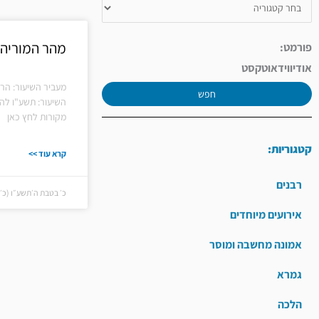
מהר המוריה
פורמט:
אודיו
וידאו
טקסט
מעביר השיעור: הרב
חפש
השיעור: תשע"ו לה
מקורות לחץ כאן
קטגוריות:
קרא עוד >>
רבנים
כ׳ בטבת ה׳תשע״ו (כ׳ בטבת
אירועים מיוחדים
אמונה מחשבה ומוסר
גמרא
הלכה