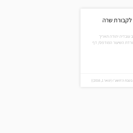
 לקבורת שרה
 עובדיה יהודה תאריך
ורדת השיעור המודפס/ דף
 ה׳תשע״ו (ינואר 1, 2016))