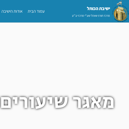
ילוג
ישיבת הכותל​
עמוד הבית
אודות הישיבה
תוכן
מרכז תורני וואהל שע"י מרכז יב"ע
מאגר שיעורים