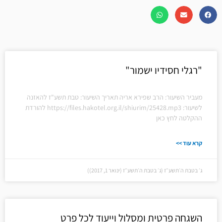
"רגלי חסידיו ישמור"
מעביר השיעור: הרב שפירא אריה תאריך השיעור: טבת תשע"ז להאזנה
לשיעור: https://files.hakotel.org.il/shiurim/25428.mp3 להורדת
ההקלטה לחץ כאן
קרא עוד >>
ג׳ בטבת ה׳תשע״ז (ג׳ בטבת ה׳תשע״ז (ינואר 1, 2017))
השגחה פרטית ומסלול וייעוד לכל פרט