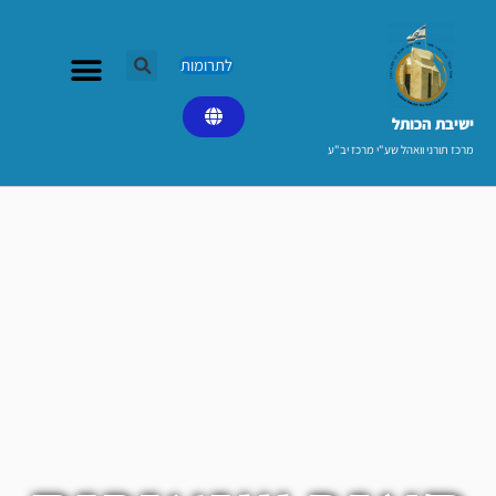
ילוג
תוכן
לתרומות
ישיבת הכותל​
מרכז תורני וואהל שע"י מרכז יב"ע