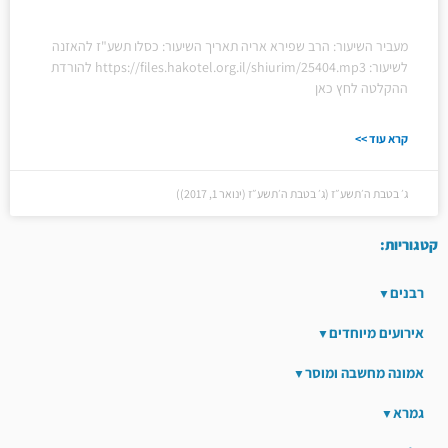
מעביר השיעור: הרב שפירא אריה תאריך השיעור: כסלו תשע"ז להאזנה
לשיעור: https://files.hakotel.org.il/shiurim/25404.mp3 להורדת
ההקלטה לחץ כאן
קרא עוד >>
ג׳ בטבת ה׳תשע״ז (ג׳ בטבת ה׳תשע״ז (ינואר 1, 2017))
קטגוריות:
רבנים
אירועים מיוחדים
אמונה מחשבה ומוסר
גמרא