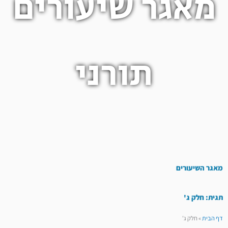
מאגר שיעורים
תורני
מאגר השיעורים
תגית: חלק ג'
דף הבית
»
חלק ג'