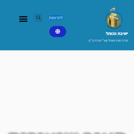
ילוג
תוכן
לתרומות
ישיבת הכותל​
מרכז תורני וואהל שע"י מרכז יב"ע