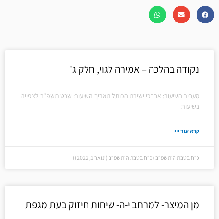
נקודה בהלכה – אמירה לגוי, חלק ג'
מעביר השיעור: אברכי ישיבת הכותל תאריך השיעור: שבט תשפ"ב לצפייה
בשיעור:
קרא עוד >>
כ״ח בטבת ה׳תשפ״ב (כ״ח בטבת ה׳תשפ״ב (ינואר 1, 2022))
מן המיצר- למרחב י-ה- שיחות חיזוק בעת מגפת