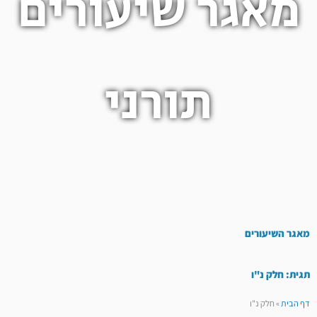
מאגר שיעורים
תורני
מאגר השיעורים
תגית: חלק נ"ו
דף הבית
»
חלק נ"ו