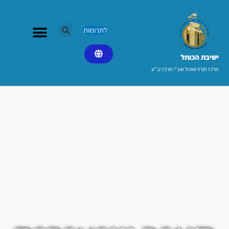
ילוג
תוכן
לתרומות
ישיבת הכותל​
מרכז תורני וואהל שע"י מרכז יב"ע