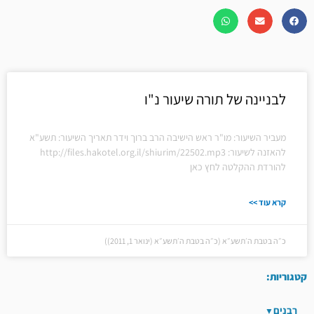
לבניינה של תורה שיעור נ"ו
מעביר השיעור: מו"ר ראש הישיבה הרב ברוך וידר תאריך השיעור: תשע"א
להאזנה לשיעור: http://files.hakotel.org.il/shiurim/22502.mp3
להורדת ההקלטה לחץ כאן
קרא עוד >>
כ״ה בטבת ה׳תשע״א (כ״ה בטבת ה׳תשע״א (ינואר 1, 2011))
קטגוריות:
רבנים