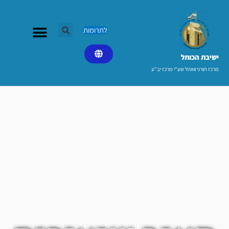
ילוג
תוכן
לתרומות
ישיבת הכותל​
מרכז תורני וואהל שע"י מרכז יב"ע