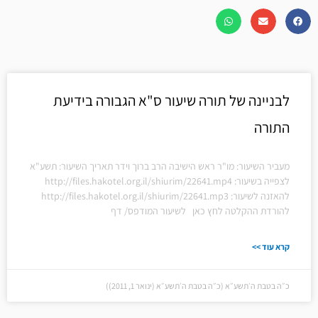
לבניינה של תורה שיעור ס"א הגבורה בידיעת
התורה
מעביר השיעור: מו"ר ראש הישיבה הרב ברוך וידר תאריך השיעור: תשע"א
לצפייה בשיעור: http://files.hakotel.org.il/shiurim/22641.mp4
להאזנה לשיעור: http://files.hakotel.org.il/shiurim/22641.mp3
להורדת ההקלטה לחץ כאן לשיעור המודפס/ דף
קרא עוד >>
כ״ה בטבת ה׳תשע״א (כ״ה בטבת ה׳תשע״א (ינואר 1, 2011))