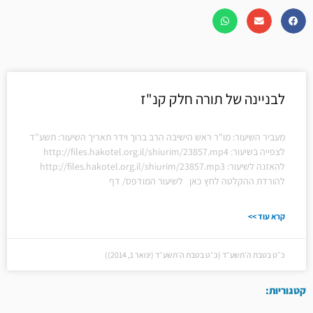
לבניינה של תורה חלק קנ"ז
מעביר השיעור: מו"ר ראש הישיבה הרב ברוך וידר תאריך השיעור: תשע"ד
לצפייה בשיעור: http://files.hakotel.org.il/shiurim/23857.mp4
להאזנה לשיעור: http://files.hakotel.org.il/shiurim/23857.mp3
להורדת ההקלטה לחץ כאן לשיעור המודפס/ דף
קרא עוד >>
כ״ט בטבת ה׳תשע״ד (כ״ט בטבת ה׳תשע״ד (ינואר 1, 2014))
קטגוריות: