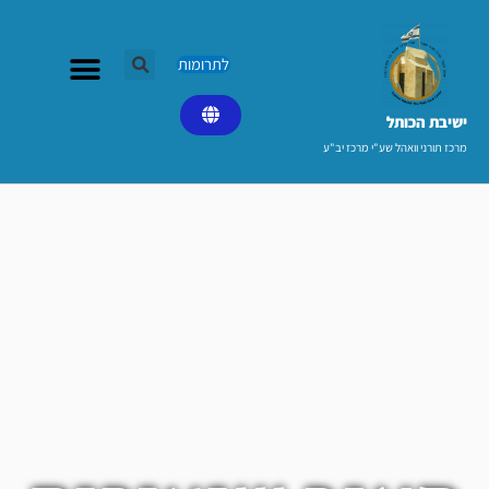
ילוג
תוכן
לתרומות
ישיבת הכותל​
מרכז תורני וואהל שע"י מרכז יב"ע