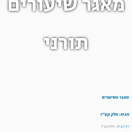
מאגר שיעורים
תורני
מאגר השיעורים
תגית: חלק קע"ז
דף הבית
»
חלק קע"ז