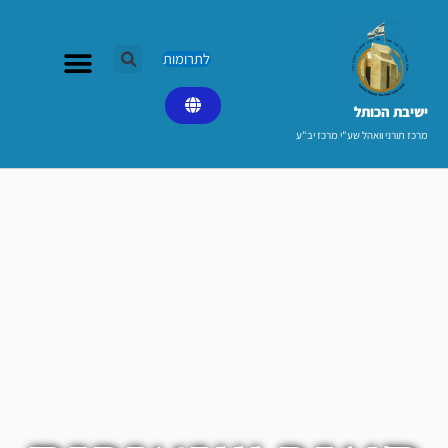
ילוג
תוכן
לתרומות
ישיבת הכותל​
מרכז תורני וואהל שע"י מרכז יב"ע